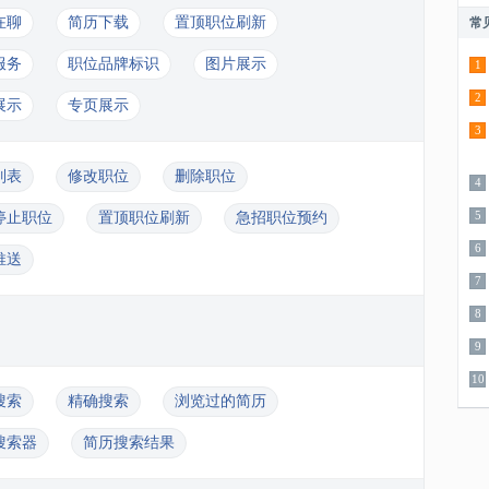
在聊
简历下载
置顶职位刷新
常
服务
职位品牌标识
图片展示
1
2
展示
专页展示
3
列表
修改职位
删除职位
4
5
停止职位
置顶职位刷新
急招职位预约
6
推送
7
8
9
10
搜索
精确搜索
浏览过的简历
搜索器
简历搜索结果