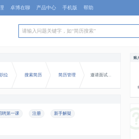
理
卓博在聊
产品中心
手机版
帮助
请输入问题关键字，如“简历搜索”
账
职位
搜索简历
简历管理
邀请面试...
招聘第一课
注册
新手解疑