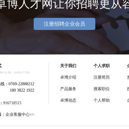
卓博人才网让你招聘更从
注册招聘企业会员
式
关于我们
个人求职
~12:00、14:00~17:30)
卓博介绍
注册简历
：0769-22888212
产品服务
搜索职位
180 3822 1922
卓博动态
个人帮助
：
916718515
服：
企业客服中心>>