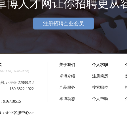
卓博人才网让你招聘更从
注册招聘企业会员
式
关于我们
个人求职
~12:00、14:00~17:30)
卓博介绍
注册简历
：0769-22888212
产品服务
搜索职位
180 3822 1922
卓博动态
个人帮助
：
916718515
服：
企业客服中心>>