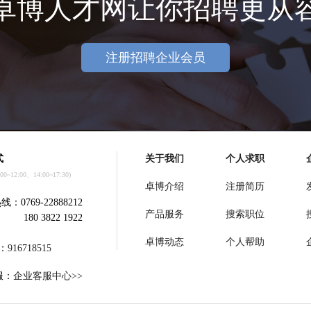
卓博人才网让你招聘更从
注册招聘企业会员
式
关于我们
个人求职
~12:00、14:00~17:30)
卓博介绍
注册简历
：0769-22888212
产品服务
搜索职位
180 3822 1922
卓博动态
个人帮助
：
916718515
服：
企业客服中心>>