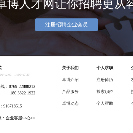
卓博人才网让你招聘更从
注册招聘企业会员
式
关于我们
个人求职
~12:00、14:00~17:30)
卓博介绍
注册简历
：0769-22888212
产品服务
搜索职位
180 3822 1922
卓博动态
个人帮助
：
916718515
服：
企业客服中心>>